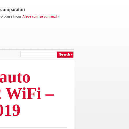
 cumparaturi
produse in cos
Alege cum sa comanzi »
 auto
 WiFi –
019