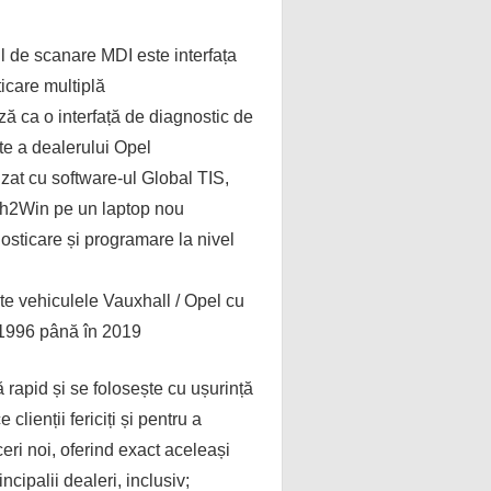
l de scanare MDI este interfața
icare multiplă
ă ca o interfață de diagnostic de
ate a dealerului Opel
lizat cu software-ul Global TIS,
h2Win pe un laptop nou
osticare și programare la nivel
te vehiculele Vauxhall / Opel cu
 1996 până în 2019
rapid și se folosește cu ușurință
 clienții fericiți și pentru a
eri noi, oferind exact aceleași
incipalii dealeri, inclusiv;