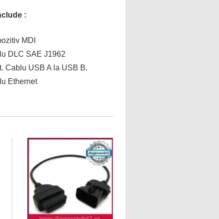
nclude :
pozitiv MDI
blu DLC SAE J1962
ft. Cablu USB A la USB B.
lu Ethernet