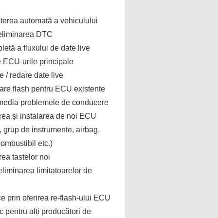
terea automată a vehiculului
i eliminarea DTC
letă a fluxului de date live
e ECU-urile principale
re / redare date live
are flash pentru ECU existente
emedia problemele de conducere
ea și instalarea de noi ECU
grup de instrumente, airbag,
mbustibil etc.)
ea tastelor noi
eliminarea limitatoarelor de
ce prin oferirea re-flash-ului ECU
c pentru alți producători de