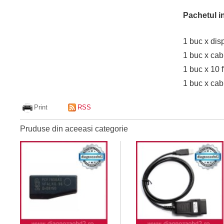
Pachetul i
1 buc x dis
1 buc x ca
1 buc x 10 
1 buc x cab
Print
RSS
Pruduse din aceeasi categorie