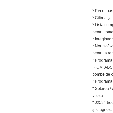
* Recunoaș
* Citirea ș
* Lista comp
pentru toat
* Înregistra
* Nou softw
pentru a r
* Programar
(PCM, ABS, 
pompe de co
* Programar
* Setarea / 
viteză
* J2534 tre
și diagnosti