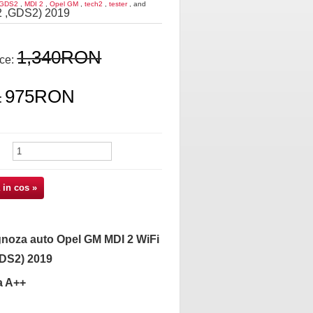
GDS2
,
MDI 2
,
Opel GM
,
tech2
,
tester
, and
h2 ,GDS2) 2019
1,340RON
ice:
975RON
:
 in cos »
gnoza auto Opel GM MDI 2 WiFi
GDS2) 2019
ea A++