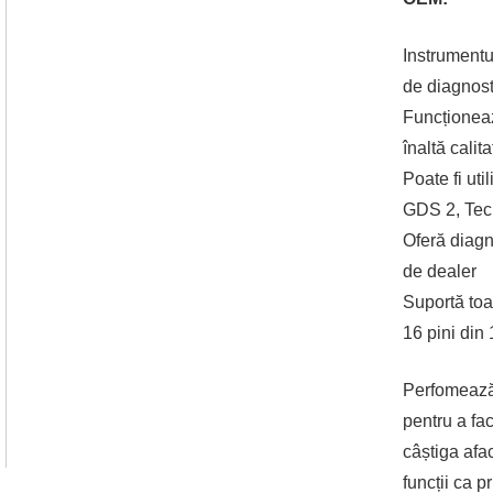
Instrumentu
de diagnost
Funcționeaz
înaltă calit
Poate fi uti
GDS 2, Tec
Oferă diagn
de dealer
Suportă toa
16 pini din
Perfomează 
pentru a face
câștiga afac
funcții ca pr