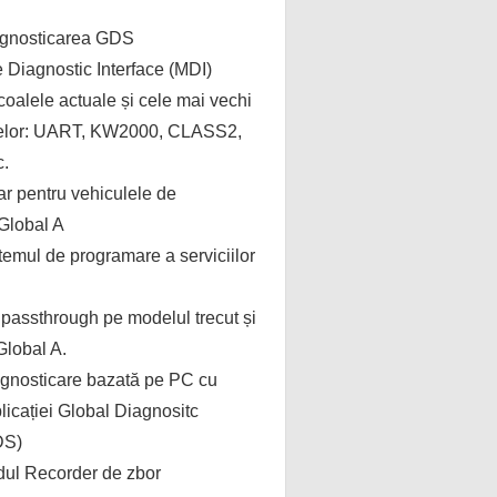
agnosticarea GDS
 Diagnostic Interface (MDI)
coalele actuale și cele mai vechi
lelor: UART, KW2000, CLASS2,
c.
r pentru vehiculele de
 Global A
temul de programare a serviciilor
passthrough pe modelul trecut și
Global A.
agnosticare bazată pe PC cu
licației Global Diagnositc
DS)
dul Recorder de zbor