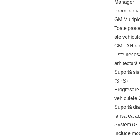
Manager
Permite di
GM Multiple
Toate proto
ale vehicu
GM LAN et
Este necesa
arhitectură
Suportă sis
(SPS)
Progresare 
vehiculele 
Suportă di
lansarea ap
System (G
Include mo