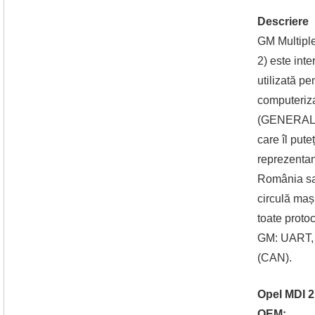
Descriere
GM Multiple
2) este int
utilizată p
computeriz
(GENERAL 
care îl pute
reprezentan
România sau
circulă ma
toate proto
GM: UART,
(CAN).
Opel MDI 2
OEM: