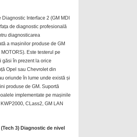
 Diagnostic Interface 2 (GM MDI
erfața de diagnostic profesională
entru diagnosticarea
ată a mașinilor produse de GM
MOTORS). Este testerul pe
ți găsi în prezent la orice
ță Opel sau Chevrolet din
 oriunde în lume unde există și
șini produse de GM. Suportă
coalele implementate pe mașinile
 KWP2000, CLass2, GM LAN
 (Tech 3) Diagnostic de nivel