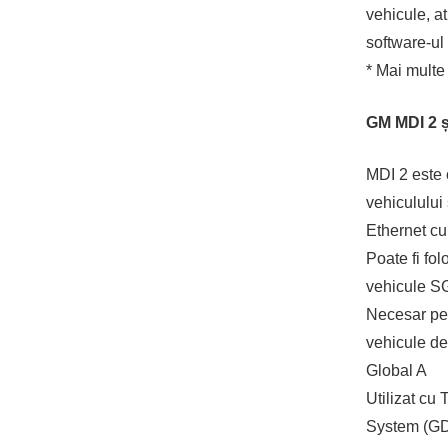
vehicule, a
software-ul 
* Mai multe 
GM MDI 2 ș
MDI 2 este 
vehiculului
Ethernet cu 
Poate fi fo
vehicule SG
Necesar pen
vehicule de
Global A
Utilizat c
System (GD