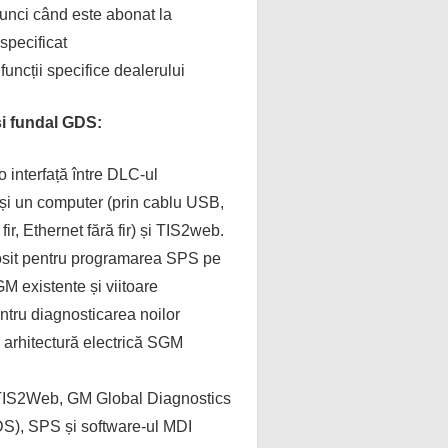
tunci când este abonat la
specificat
funcții specifice dealerului
i fundal GDS:
o interfață între DLC-ul
 și un computer (prin cablu USB,
fir, Ethernet fără fir) și TIS2web.
losit pentru programarea SPS pe
M existente și viitoare
tru diagnosticarea noilor
 arhitectură electrică SGM
u TIS2Web, GM Global Diagnostics
S), SPS și software-ul MDI