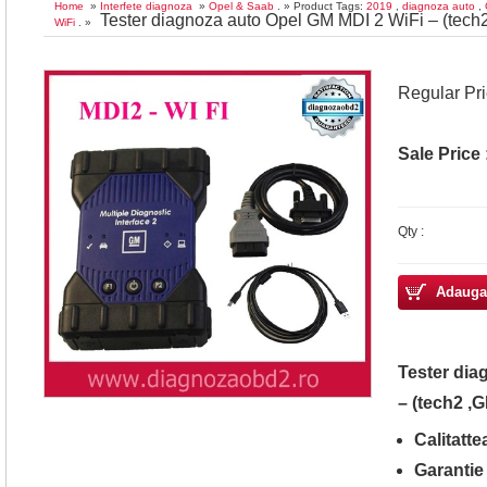
Home
»
Interfete diagnoza
»
Opel & Saab
. » Product Tags:
2019
,
diagnoza auto
,
Tester diagnoza auto Opel GM MDI 2 WiFi – (tec
WiFi
. »
Regular Pr
Sale Price 
Qty :
Adauga
Tester dia
– (tech2 ,
Calitatt
Garantie