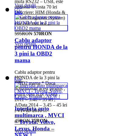
mufa RS232 – USB, este
Vezi detalii
optional si costa 70 lei
sale
Descriere: HIM (Honda &
Acura Diagnostic System)
este cele mai noi ...
595RON
570RON
Cablu adaptor
Vezi detalii
pentru HONDA de la
3 pini la OBD2
mama
Cablu adaptor pentru
HONDA de la 3 pini la
sale
OBD2 mama * Daca
achizitionati acest produs ,
puteti opta si pt AData
2011 – 3.40 – 35 lei ;
AData 2014 – 3.45 – 45 lei
Interfata auto
; VIVID 2010 ...
multimarca , MVCI
45RON
35RON
– Toyota, Volvo,
Lexus, Honda –
Vezi detalii
NEW !