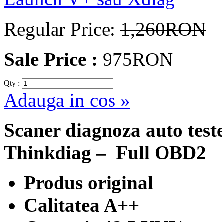
Regular Price:
1,260RON
Sale Price :
975RON
Qty :
Adauga in cos »
Scaner diagnoza auto tes
Thinkdiag – Full OBD2
Produs original
Calitatea A++