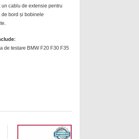
it un cablu de extensie pentru
 de bord și bobinele
te.
nclude:
rma de testare BMW F20 F30 F35