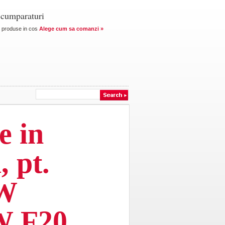
 cumparaturi
produse in cos
Alege cum sa comanzi »
e in
, pt.
MW
 F20