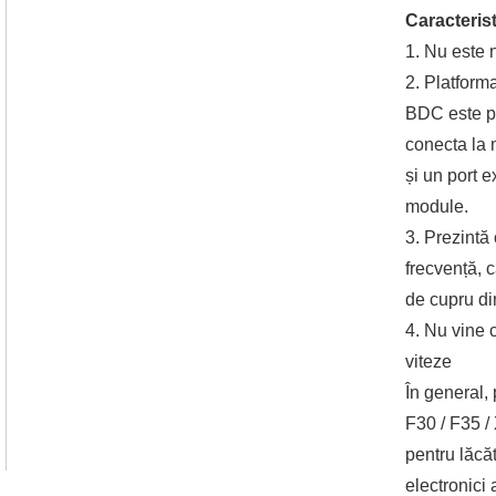
Caracterist
1. Nu este 
2. Platform
BDC este pr
conecta la 
și un port 
module.
3. Prezintă
frecvență, c
de cupru din
4. Nu vine 
viteze
În general,
F30 / F35 / 
pentru lăcăt
electronici 