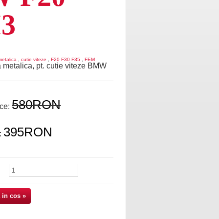
I3
metalica
,
cutie viteze
,
F20 F30 F35
,
FEM
a metalica, pt. cutie viteze BMW
580RON
ice:
395RON
:
 in cos »