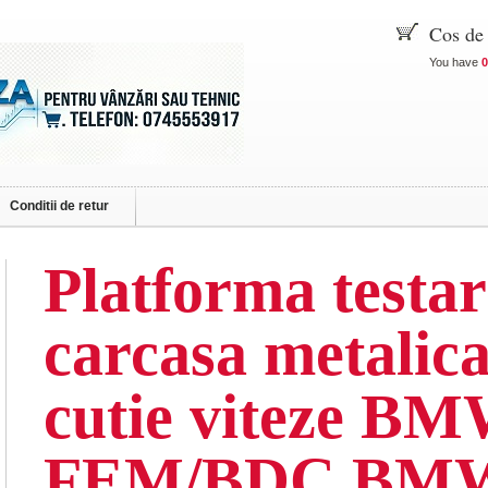
Cos de
You have
0
Conditii de retur
Platforma testar
carcasa metalica
cutie viteze B
FEM/BDC BMW