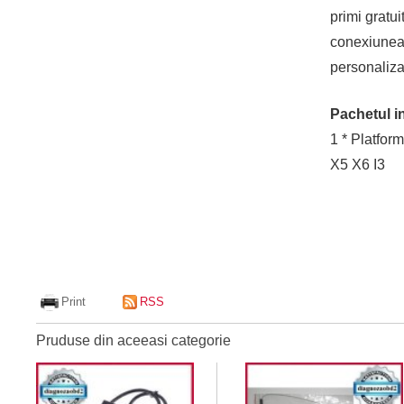
primi gratu
conexiunea
personaliza
Pachetul i
1 * Platfo
X5 X6 I3
Print
RSS
Pruduse din aceeasi categorie