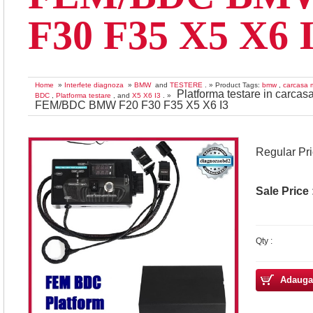
F30 F35 X5 X6 
Home
»
Interfete diagnoza
»
BMW
and
TESTERE
. » Product Tags:
bmw
,
carcasa 
Platforma testare in carcas
BDC
,
Platforma testare
, and
X5 X6 I3
. »
FEM/BDC BMW F20 F30 F35 X5 X6 I3
Regular Pr
Sale Price 
Qty :
Adauga