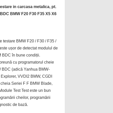
estare in carcasa metalica, pt.
BDC BMW F20 F30 F35 X5 X6
e testare BMW F20 / F30 / F35 /
3 este ușor de detectat modulul de
 BDC în bune condiții.
preună cu programatorul cheie
 BDC (adică Yanhua BMW-
Explorer, VVDI2 BMW, CGDI
i cheia Seriei F F BMW Blade,
dule Test Test este un bun
ogramării cheilor, programării
gnostic de bază.