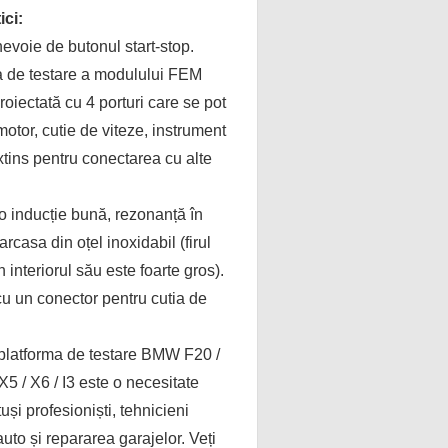
ici:
nevoie de butonul start-stop.
a de testare a modulului FEM
oiectată cu 4 porturi care se pot
motor, cutie de viteze, instrument
extins pentru conectarea cu alte
 o inducție bună, rezonanță în
arcasa din oțel inoxidabil (firul
 interiorul său este foarte gros).
cu un conector pentru cutia de
 platforma de testare BMW F20 /
X5 / X6 / I3 este o necesitate
uși profesioniști, tehnicieni
auto și repararea garajelor. Veți