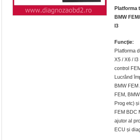
Platforma t
BMW FEM/
I3
Funcţie:
Platforma d
X5 / X6 / I
control FEM
Lucrând îm
BMW FEM /
FEM, BMW 
Prog etc) ș
FEM BDC Mo
ajutor al pr
ECU și dia